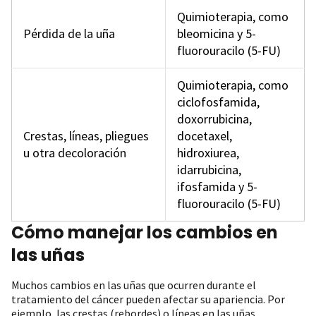
Quimioterapia, como
Pérdida de la uña
bleomicina y 5-
fluorouracilo (5-FU)
Quimioterapia, como
ciclofosfamida,
doxorrubicina,
Crestas, líneas, pliegues
docetaxel,
u otra decoloración
hidroxiurea,
idarrubicina,
ifosfamida y 5-
fluorouracilo (5-FU)
Cómo manejar los cambios en
las uñas
Muchos cambios en las uñas que ocurren durante el
tratamiento del cáncer pueden afectar su apariencia. Por
ejemplo, las crestas (rebordes) o líneas en las uñas