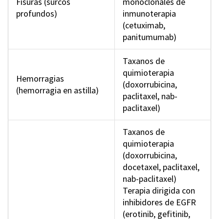
Fisuras (surcos
monoclonales de
profundos)
inmunoterapia
(cetuximab,
panitumumab)
Taxanos de
quimioterapia
Hemorragias
(doxorrubicina,
(hemorragia en astilla)
paclitaxel, nab-
paclitaxel)
Taxanos de
quimioterapia
(doxorrubicina,
docetaxel, paclitaxel,
nab-paclitaxel)
Terapia dirigida con
inhibidores de EGFR
(erotinib, gefitinib,