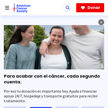
Saltar
hacia
Donar
el
contenido
principal
Para acabar con el cáncer, cada segundo
cuenta.
Por eso tu donación es importante hoy. Ayuda a financiar
apoyo 24/7, hospedaje y transporte gratuitos para recibir
tratamiento..