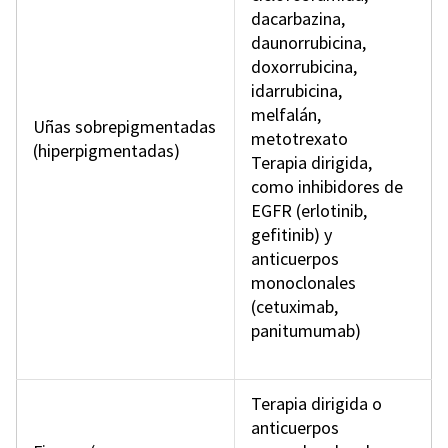
dacarbazina,
daunorrubicina,
doxorrubicina,
idarrubicina,
melfalán,
Uñas sobrepigmentadas
metotrexato
(hiperpigmentadas)
Terapia dirigida,
como inhibidores de
EGFR (erlotinib,
gefitinib) y
anticuerpos
monoclonales
(cetuximab,
panitumumab)
Terapia dirigida o
anticuerpos