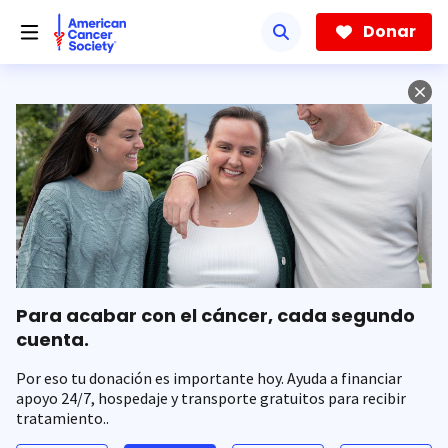
Saltar
hacia
Donar
el
contenido
principal
Para acabar con el cáncer, cada segundo
cuenta.
Por eso tu donación es importante hoy. Ayuda a financiar
apoyo 24/7, hospedaje y transporte gratuitos para recibir
tratamiento..