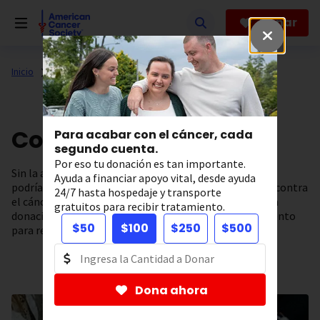
Saltar
hacia
Donar
el
contenido
principal
Inicio
Contribuya
Para acabar con el cáncer, cada
segundo cuenta.
Por eso tu donación es tan importante.
Sin la ayuda de nuestros voluntarios y donantes no
Ayuda a financiar apoyo vital, desde ayuda
podríamos realizar nuestra gestión. Juntos luchamos contra
24/7 hasta hospedaje y transporte
el cáncer. Únase a nosotros como voluntario, haga una
gratuitos para recibir tratamiento.
donación deducible de impuestos, o participe en un evento
$50
$100
$250
$500
para recaudar fondos, y así nos ayudará a salvar vidas.
Dona ahora