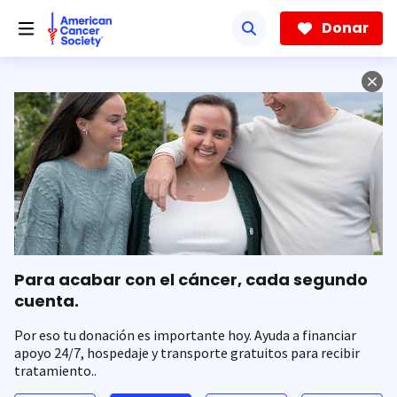
Saltar
hacia
Donar
el
contenido
principal
Para acabar con el cáncer, cada segundo
cuenta.
Por eso tu donación es importante hoy. Ayuda a financiar
apoyo 24/7, hospedaje y transporte gratuitos para recibir
tratamiento..