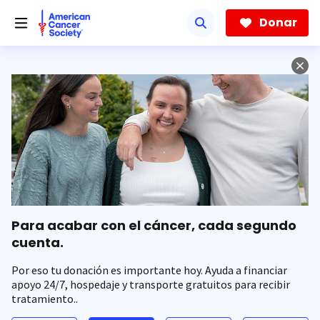
Saltar
hacia
Donar
el
contenido
principal
Para acabar con el cáncer, cada segundo
cuenta.
Por eso tu donación es importante hoy. Ayuda a financiar
apoyo 24/7, hospedaje y transporte gratuitos para recibir
tratamiento..