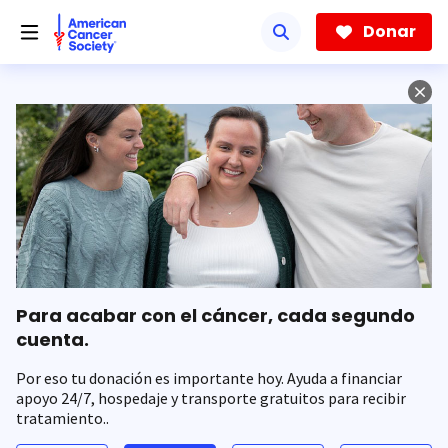
Saltar
hacia
Donar
el
contenido
principal
Para acabar con el cáncer, cada segundo
cuenta.
Por eso tu donación es importante hoy. Ayuda a financiar
apoyo 24/7, hospedaje y transporte gratuitos para recibir
tratamiento..