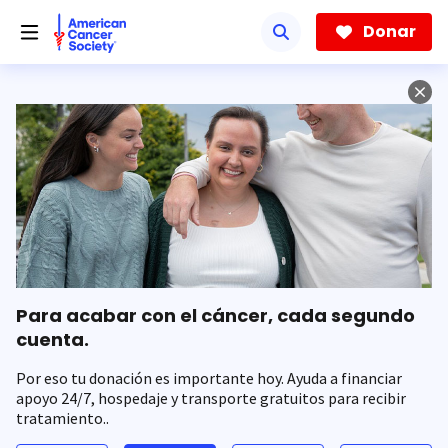
Saltar
hacia
Donar
el
contenido
principal
Para acabar con el cáncer, cada segundo
cuenta.
Por eso tu donación es importante hoy. Ayuda a financiar
apoyo 24/7, hospedaje y transporte gratuitos para recibir
tratamiento..