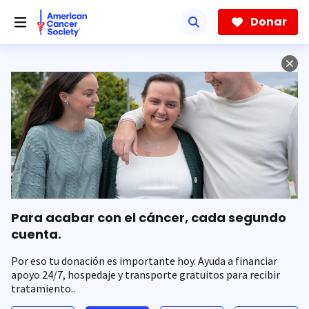
Saltar
hacia
Donar
el
contenido
principal
Para acabar con el cáncer, cada segundo
cuenta.
Por eso tu donación es importante hoy. Ayuda a financiar
apoyo 24/7, hospedaje y transporte gratuitos para recibir
tratamiento..