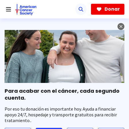
Saltar
hacia
Donar
el
contenido
principal
Para acabar con el cáncer, cada segundo
cuenta.
Por eso tu donación es importante hoy. Ayuda a financiar
apoyo 24/7, hospedaje y transporte gratuitos para recibir
tratamiento..