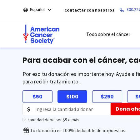
Saltar
Español
800.22
Contactar con nosotros
hacia
el
contenido
principal
Todo sobre el cáncer
Para acabar con el cáncer, c
Por eso tu donación es importante hoy. Ayuda a fi
para recibir tratamiento..
$50
$100
$250
$
Dona ah
La cantidad debe ser $5 o más
Tu donación es 100% deducible de impuestos.