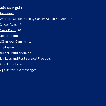
Más en inglés
Bookstore
American Cancer Society Cancer Action
Network
Cancer
Atlas
Press
Room
Global Health
ACS in Your Community
Employment
Report Fraud or Abuse
Hair Loss and Post-surgical Products
Sign Up for Email
Sign Up for Text Messages