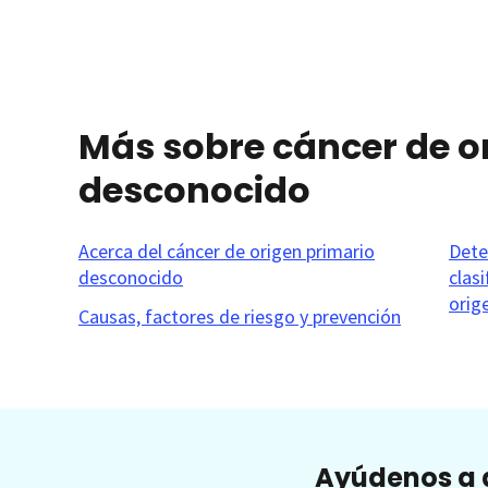
Más sobre cáncer de o
desconocido
Acerca del cáncer de origen primario
Dete
desconocido
clas
orig
Causas, factores de riesgo y prevención
Ayúdenos a a