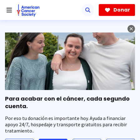
Saltar
hacia
Donar
el
contenido
principal
Para acabar con el cáncer, cada segundo
cuenta.
Por eso tu donación es importante hoy. Ayuda a financiar
apoyo 24/7, hospedaje y transporte gratuitos para recibir
tratamiento..