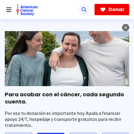
Saltar
hacia
Donar
el
contenido
principal
Para acabar con el cáncer, cada segundo
cuenta.
Por eso tu donación es importante hoy. Ayuda a financiar
apoyo 24/7, hospedaje y transporte gratuitos para recibir
tratamiento..