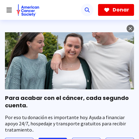
Saltar
hacia
Donar
el
contenido
principal
Para acabar con el cáncer, cada segundo
cuenta.
Por eso tu donación es importante hoy. Ayuda a financiar
apoyo 24/7, hospedaje y transporte gratuitos para recibir
tratamiento..