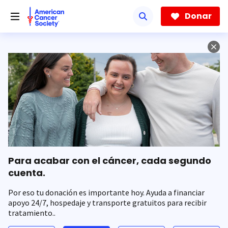
Saltar
hacia
Donar
el
contenido
principal
Para acabar con el cáncer, cada segundo
cuenta.
Por eso tu donación es importante hoy. Ayuda a financiar
apoyo 24/7, hospedaje y transporte gratuitos para recibir
tratamiento..