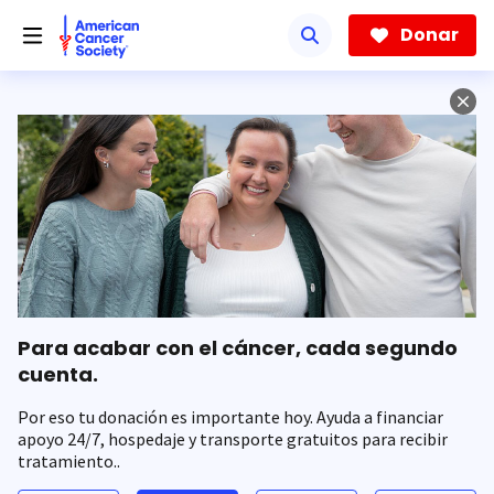
Saltar
hacia
Donar
el
contenido
principal
Para acabar con el cáncer, cada segundo
cuenta.
Por eso tu donación es importante hoy. Ayuda a financiar
apoyo 24/7, hospedaje y transporte gratuitos para recibir
tratamiento..