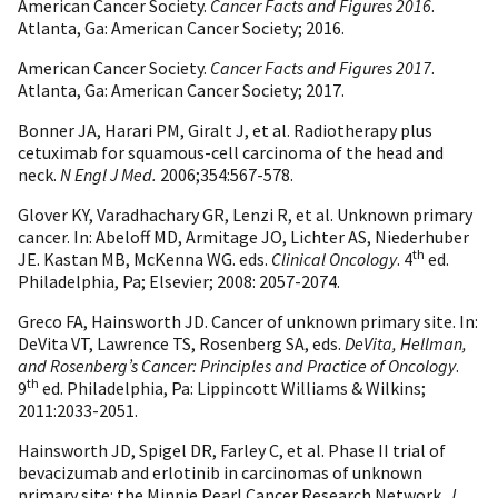
American Cancer Society.
Cancer Facts and Figures 2016
.
Atlanta, Ga: American Cancer Society; 2016.
American Cancer Society.
Cancer Facts and Figures 2017
.
Atlanta, Ga: American Cancer Society; 2017.
Bonner JA, Harari PM, Giralt J, et al. Radiotherapy plus
cetuximab for squamous-cell carcinoma of the head and
neck.
N Engl J Med.
2006;354:567-578.
Glover KY, Varadhachary GR, Lenzi R, et al. Unknown primary
cancer. In: Abeloff MD, Armitage JO, Lichter AS, Niederhuber
th
JE. Kastan MB, McKenna WG. eds.
Clinical Oncology
. 4
ed.
Philadelphia, Pa; Elsevier; 2008: 2057-2074.
Greco FA, Hainsworth JD. Cancer of unknown primary site. In:
DeVita VT, Lawrence TS, Rosenberg SA, eds.
DeVita, Hellman,
and Rosenberg’s Cancer: Principles and Practice of Oncology
.
th
9
ed. Philadelphia, Pa: Lippincott Williams & Wilkins;
2011:2033-2051.
Hainsworth JD, Spigel DR, Farley C, et al. Phase II trial of
bevacizumab and erlotinib in carcinomas of unknown
primary site: the Minnie Pearl Cancer Research Network.
J