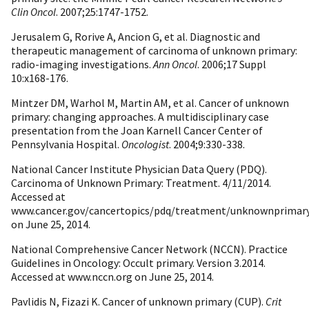
Clin Oncol
. 2007;25:1747-1752.
Jerusalem G, Rorive A, Ancion G, et al. Diagnostic and
therapeutic management of carcinoma of unknown primary:
radio-imaging investigations.
Ann Oncol
. 2006;17 Suppl
10:x168-176.
Mintzer DM, Warhol M, Martin AM, et al. Cancer of unknown
primary: changing approaches. A multidisciplinary case
presentation from the Joan Karnell Cancer Center of
Pennsylvania Hospital.
Oncologist
. 2004;9:330-338.
National Cancer Institute Physician Data Query (PDQ).
Carcinoma of Unknown Primary: Treatment. 4/11/2014.
Accessed at
www.cancer.gov/cancertopics/pdq/treatment/unknownprimary
on June 25, 2014.
National Comprehensive Cancer Network (NCCN). Practice
Guidelines in Oncology: Occult primary. Version 3.2014.
Accessed at www.nccn.org on June 25, 2014.
Pavlidis N, Fizazi K. Cancer of unknown primary (CUP).
Crit