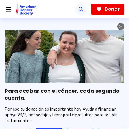
Saltar
hacia
Donar
el
contenido
principal
Para acabar con el cáncer, cada segundo
cuenta.
Por eso tu donación es importante hoy. Ayuda a financiar
apoyo 24/7, hospedaje y transporte gratuitos para recibir
tratamiento..