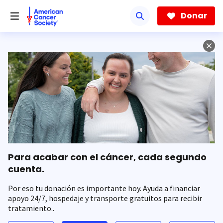
Saltar
hacia
Donar
el
contenido
principal
Para acabar con el cáncer, cada segundo
cuenta.
Por eso tu donación es importante hoy. Ayuda a financiar
apoyo 24/7, hospedaje y transporte gratuitos para recibir
tratamiento..