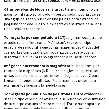
laboratorio para ver si hay células de WM en la médula ósea.
Otras pruebas de biopsias:
Si usted tiene un tumor o un
ganglio linfático agrandado (hipertrofiado), podría usarse
una aguja delgada y hueca en una jeringa para extraer una
pequeña cantidad. Luego la muestra es analizada para ver si
tiene células cancerosas.
Tomografía por computadora (CT):
algunas veces, a este
estudio se le refiere como “CAT scan”. Este es un tipo
especial de radiografía que toma imágenes detalladas del
cuerpo. Las tomografía computarizada puede ayudar a
detectar cualquier órgano agrandado a causa del cáncer.
Imágenes por resonancia magnética:
las imágenes por
resonancia magnética (MRI, por sus siglas en inglés) usan
ondas de radio e imanes potentes en lugar de rayos X para
tomar imágenes detalladas. Pueden ser muy útiles para
examinar los huesos y la médula ósea.
Tomografía por emisión de positrones:
Estos exámenes
usan un tipo especial de azúcar que se puede ver en el interior
de su cuerpo con una cámara especial. Este azúcar aparece
como zona destacada (puntos que brillan) donde se