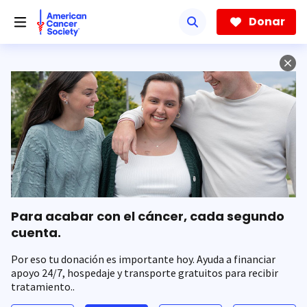
Saltar
hacia
Donar
el
contenido
principal
Para acabar con el cáncer, cada segundo
cuenta.
Por eso tu donación es importante hoy. Ayuda a financiar
apoyo 24/7, hospedaje y transporte gratuitos para recibir
tratamiento..