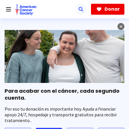
Saltar
hacia
Donar
el
contenido
principal
Para acabar con el cáncer, cada segundo
cuenta.
Por eso tu donación es importante hoy. Ayuda a financiar
apoyo 24/7, hospedaje y transporte gratuitos para recibir
tratamiento..