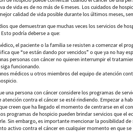
iva de vida es de no más de 6 meses. Los cuidados de hospi
mejor calidad de vida posible durante los últimos meses, se
dios que demuestran que muchas veces los servicios de hos
 Esto podría deberse a que:
médico, el paciente o la familia se resisten a comenzar el p
nifica que “se están dando por vencidos” o que ya no hay es
unas personas con cáncer no quieren interrumpir el tratamien
 siga funcionando.
unos médicos u otros miembros del equipo de atención contra
ospicio.
ue una persona con cáncer considere los programas de servici
 atención contra el cáncer se esté rindiendo. Empezar a hab
 que creen que ha llegado el momento de centrarse en el cont
Los programas de hospicio pueden brindar servicios que el e
le. Sin embargo, es importante mencionar la posibilidad de sa
to activo contra el cáncer en cualquier momento en que se