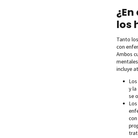
¿En 
los 
Tanto los
con enfer
Ambos cue
mentales,
incluye a
Los
y la
se o
Los
enf
con
pro
tra