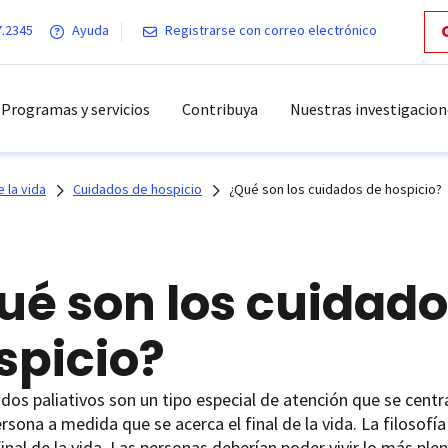
7.2345
Ayuda
Registrarse con correo electrónico
Programas y servicios
Contribuya
Nuestras investigacion
e la vida
Cuidados de hospicio
¿Qué son los cuidados de hospicio?
ué son los cuidado
spicio?
dos paliativos son un tipo especial de atención que se centra
rsona a medida que se acerca el final de la vida. La filosof
final de la vida. Las personas deberían poder vivir lo más p