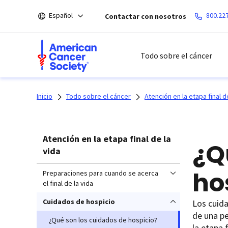
Saltar
Español
800.22
Contactar con nosotros
hacia
el
contenido
principal
Todo sobre el cáncer
Inicio
Todo sobre el cáncer
Atención en la etapa final d
Atención en la etapa final de la
¿Q
vida
ho
Preparaciones para cuando se acerca
el final de la vida
Cuidados de hospicio
Los cuida
de una pe
¿Qué son los cuidados de hospicio?
la etapa 