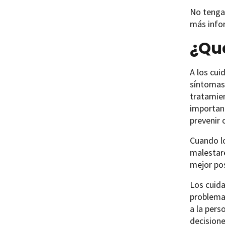
No tenga 
más info
¿Qué
A los cui
síntomas 
tratamien
important
prevenir 
Cuando lo
malestare
mejor pos
Los cuida
problemas
a la pers
decisione