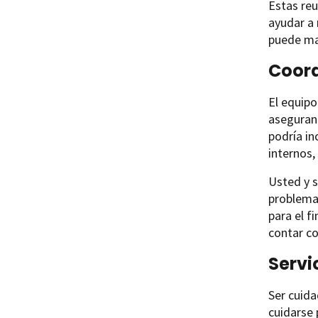
Estas reu
ayudar a 
puede man
Coord
El equipo
aseguran 
podría in
internos,
Usted y s
problema.
para el f
contar c
Servi
Ser cuid
cuidarse 