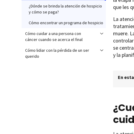
¿Dónde se brinda la atención de hospicio
que les q
y cómo se paga?
La atenci
Cómo encontrar un programa de hospicio
tratamien
muere. La
Cómo cuidar a una persona con
cáncer cuando se acerca el final
controlar
se centra
Cómo lidiar con la pérdida de un ser
y la plani
querido
En esta
¿Cu
cui
La atenci