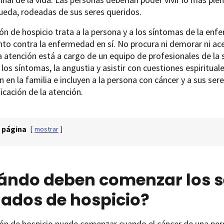
ueda, rodeadas de sus seres queridos.
ón de hospicio trata a la persona y a los síntomas de la enf
to contra la enfermedad en sí. No procura ni demorar ni ac
 atención está a cargo de un equipo de profesionales de la 
 los síntomas, la angustia y asistir con cuestiones espiritua
n en la familia e incluyen a la persona con cáncer y a sus se
ficación de la atención.
 página
[
mostrar
]
ándo deben comenzar los se
dados de hospicio?
ón de hospicio puede comenzar cuando el cáncer de una pers