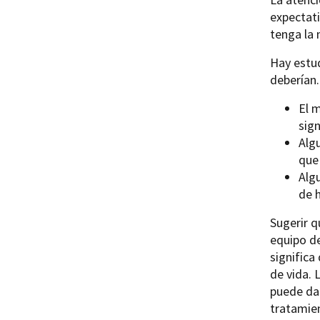
expectat
tenga la 
Hay estu
deberían.
El 
sig
Alg
que
Alg
de h
Sugerir q
equipo de
significa
de vida. 
puede dar
tratamien