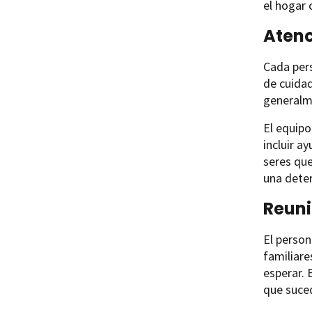
el hogar 
Atenc
Cada pers
de cuida
generalme
El equipo
incluir a
seres que
una deter
Reuni
El person
familiar
esperar. 
que suced