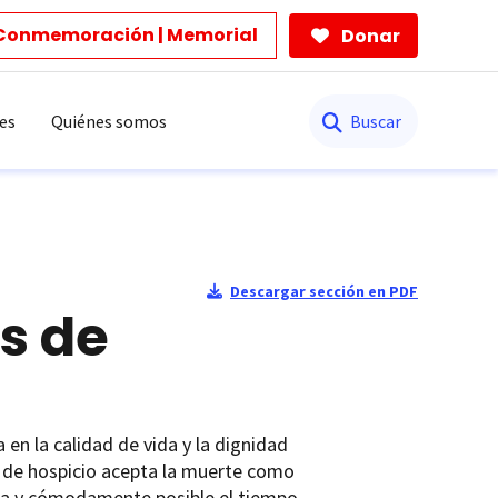
Conmemoración | Memorial
Donar
Buscar
es
Quiénes somos
Descargar sección en PDF
s de
 en la calidad de vida y la dignidad
ía de hospicio acepta la muerte como
lena y cómodamente posible el tiempo