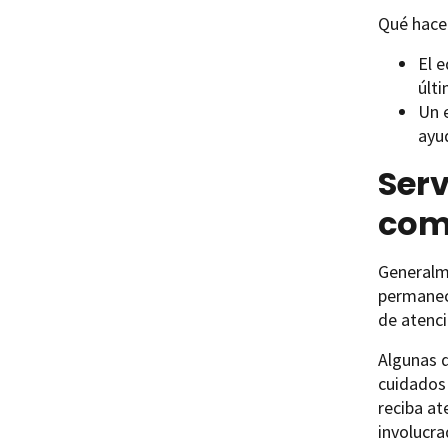
Qué hacen
El 
últ
Un 
ayu
Serv
com
Generalme
permanece
de atenci
Algunas d
cuidados 
reciba at
involucra