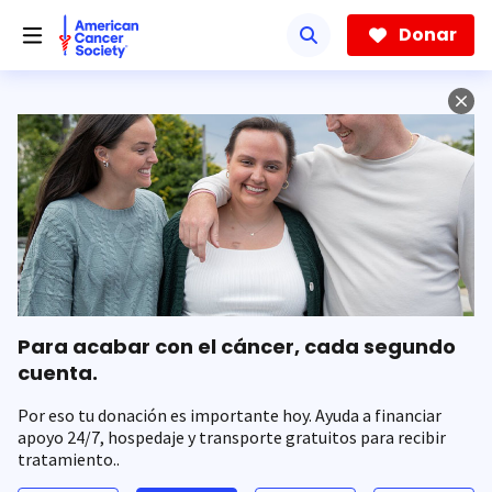
Saltar
hacia
Donar
el
contenido
principal
Para acabar con el cáncer, cada segundo
cuenta.
Por eso tu donación es importante hoy. Ayuda a financiar
apoyo 24/7, hospedaje y transporte gratuitos para recibir
tratamiento..