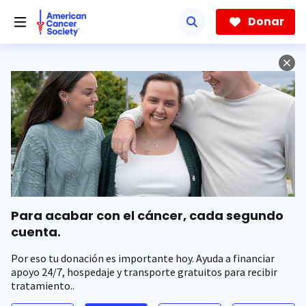
Saltar
hacia
Donar
el
contenido
principal
Para acabar con el cáncer, cada segundo
cuenta.
Por eso tu donación es importante hoy. Ayuda a financiar
apoyo 24/7, hospedaje y transporte gratuitos para recibir
tratamiento..