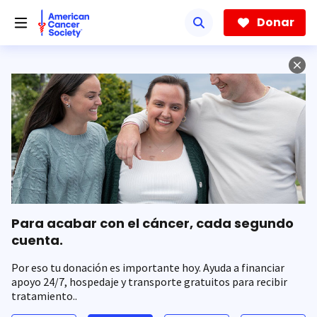
Saltar
hacia
Donar
el
contenido
principal
Para acabar con el cáncer, cada segundo
cuenta.
Por eso tu donación es importante hoy. Ayuda a financiar
apoyo 24/7, hospedaje y transporte gratuitos para recibir
tratamiento..