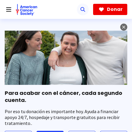
Saltar
hacia
Donar
el
contenido
principal
Para acabar con el cáncer, cada segundo
cuenta.
Por eso tu donación es importante hoy. Ayuda a financiar
apoyo 24/7, hospedaje y transporte gratuitos para recibir
tratamiento..