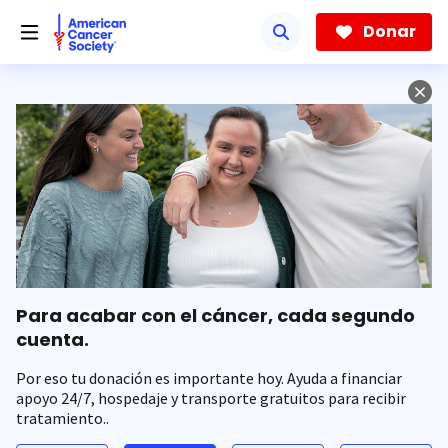
Saltar
hacia
Donar
el
contenido
principal
Para acabar con el cáncer, cada segundo
cuenta.
Por eso tu donación es importante hoy. Ayuda a financiar
apoyo 24/7, hospedaje y transporte gratuitos para recibir
tratamiento..