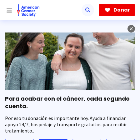
Saltar
hacia
Donar
el
contenido
principal
Para acabar con el cáncer, cada segundo
cuenta.
Por eso tu donación es importante hoy. Ayuda a financiar
apoyo 24/7, hospedaje y transporte gratuitos para recibir
tratamiento..