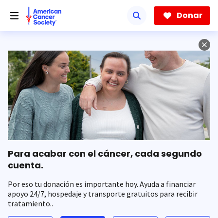
Saltar
hacia
Donar
el
contenido
principal
Para acabar con el cáncer, cada segundo
cuenta.
Por eso tu donación es importante hoy. Ayuda a financiar
apoyo 24/7, hospedaje y transporte gratuitos para recibir
tratamiento..