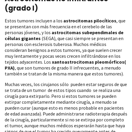
(grado I)
Estos tumores incluyen a los
astrocitomas pilocíticos
, que
se presentan con más frecuencia en el cerebelo de las
personas jóvenes, y los
astrocitomas subependimales de
células gigantes
(SEGA), que casi siempre se presentan en
personas con esclerosis tuberosa. Muchos médicos
consideran benignos a estos tumores, ya que suelen crecer
muy lentamente y pocas veces crecen infiltrándose en los
tejidos adyacentes. Los
xantoastrocitomas pleomórficos(
PXA)
, que son tumores de grado II infrecuentes, a menudo
también se tratan de la misma manera que estos tumores).
Muchas veces, los cirujanos sólo pueden estar seguros de que
se trata de un tumor de estos tipos cuando se realiza una
cirugía para extirparlo. Pero si estos tumores se pueden
extirpar completamente mediante cirugía, a menudo se
pueden curar (aunque esto es menos probable en pacientes
de edad avanzada). Puede administrarse radioterapia después
de la cirugía, particularmente si no se extirpa por completo
el tumor, aunque muchos médicos esperarán hasta que haya
signos de que el tumor ha crecido nuevamente antes de