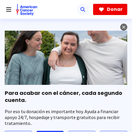
Saltar
hacia
Donar
el
contenido
principal
Para acabar con el cáncer, cada segundo
cuenta.
Por eso tu donación es importante hoy. Ayuda a financiar
apoyo 24/7, hospedaje y transporte gratuitos para recibir
tratamiento..