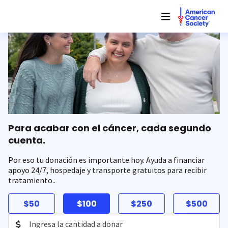
Saltar
hacia
el
contenido
principal
Para acabar con el cáncer, cada segundo
cuenta.
Por eso tu donación es importante hoy. Ayuda a financiar
apoyo 24/7, hospedaje y transporte gratuitos para recibir
tratamiento..
$50
$100
$250
$500