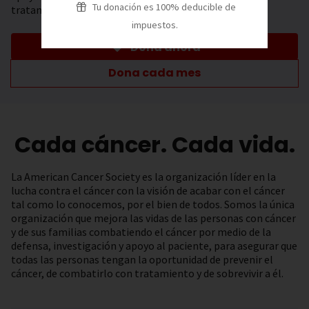
Tu donación es 100% deducible de
tratamiento.
impuestos.
Dona ahora
Dona cada mes
Cada cáncer. Cada vida.
La American Cancer Society es la organización líder en la
lucha contra el cáncer con la visión de acabar con el cáncer
tal como lo conocemos, por el bien de todos. Somos la única
organización que mejora las vidas de las personas con cáncer
y de sus familias combatiendo el cáncer por medio de la
defensa, investigación y apoyo al paciente, para asegurar que
todas las personas tengan la oportunidad de prevenir el
cáncer, de combatirlo con tratamiento y de sobrevivir a él.