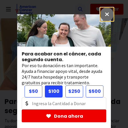
Saltar
hacia
Donar
el
contenido
principal
Para acabar con el cáncer, cada
segundo cuenta.
Por eso tu donación es tan importante.
Ayuda a financiar apoyo vital, desde ayuda
24/7 hasta hospedaje y transporte
gratuitos para recibir tratamiento.
$50
$100
$250
$500
Para acabar con el cáncer, cada
segundo cuenta.
Dona ahora
Tu donación tiene el poder de salvar vidas. Ayuda a financiar
apoyo 24/7, hospedaje y transporte gratuitos para recibir