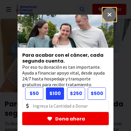
Saltar
hacia
Donar
el
contenido
principal
Para acabar con el cáncer, cada
segundo cuenta.
Por eso tu donación es tan importante.
Ayuda a financiar apoyo vital, desde ayuda
24/7 hasta hospedaje y transporte
gratuitos para recibir tratamiento.
$50
$100
$250
$500
Para acabar con el cáncer, cada
segundo cuenta.
Dona ahora
Tu donación tiene el poder de salvar vidas. Ayuda a financiar
apoyo 24/7, hospedaje y transporte gratuitos para recibir