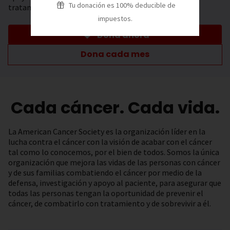
Tu donación es 100% deducible de
tratamiento.
impuestos.
Dona ahora
Dona cada mes
Cada cáncer. Cada vida.
La American Cancer Society es la organización líder en la
lucha contra el cáncer con la visión de acabar con el cáncer
tal como lo conocemos, por el bien de todos. Somos la única
organización que mejora las vidas de las personas con cáncer
y de sus familias combatiendo el cáncer por medio de la
defensa, investigación y apoyo al paciente, para asegurar que
todas las personas tengan la oportunidad de prevenir el
cáncer, de combatirlo con tratamiento y de sobrevivir a él.