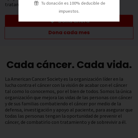
Tu donación es 100% deducible de
tratamiento.
impuestos.
Dona ahora
Dona cada mes
Cada cáncer. Cada vida.
La American Cancer Society es la organización líder en la
lucha contra el cáncer con la visión de acabar con el cáncer
tal como lo conocemos, por el bien de todos. Somos la única
organización que mejora las vidas de las personas con cáncer
y de sus familias combatiendo el cáncer por medio de la
defensa, investigación y apoyo al paciente, para asegurar que
todas las personas tengan la oportunidad de prevenir el
cáncer, de combatirlo con tratamiento y de sobrevivir a él.