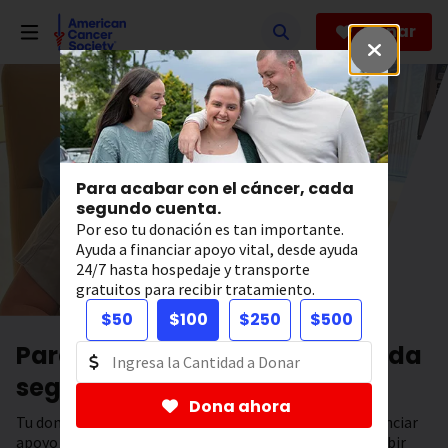
Saltar
hacia
Donar
el
contenido
principal
Para acabar con el cáncer, cada
segundo cuenta.
Por eso tu donación es tan importante.
Ayuda a financiar apoyo vital, desde ayuda
24/7 hasta hospedaje y transporte
gratuitos para recibir tratamiento.
$50
$100
$250
$500
Para acabar con el cáncer, cada
segundo cuenta.
Dona ahora
Tu donación tiene el poder de salvar vidas. Ayuda a financiar
apoyo 24/7, hospedaje y transporte gratuitos para recibir