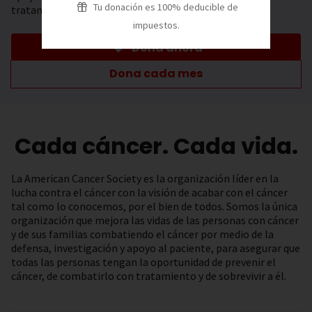
Tu donación es 100% deducible de
tratamiento.
impuestos.
Dona ahora
Dona cada mes
Cada cáncer. Cada vida.
La American Cancer Society es la organización líder en la
lucha contra el cáncer con la visión de acabar con el cáncer
tal como lo conocemos, por el bien de todos. Somos la única
organización que mejora las vidas de las personas con cáncer
y de sus familias combatiendo el cáncer por medio de la
defensa, investigación y apoyo al paciente, para asegurar que
todas las personas tengan la oportunidad de prevenir el
cáncer, de combatirlo con tratamiento y de sobrevivir a él.