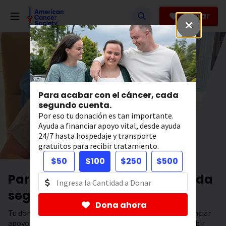
Saltar
hacia
Donar
el
contenido
principal
Para acabar con el cáncer, cada
segundo cuenta.
Por eso tu donación es tan importante.
Ayuda a financiar apoyo vital, desde ayuda
24/7 hasta hospedaje y transporte
gratuitos para recibir tratamiento.
$50
$100
$250
$500
Para acabar con el cáncer, cada
segundo cuenta.
Dona ahora
Tu donación tiene el poder de salvar vidas. Ayuda a financiar
apoyo 24/7, hospedaje y transporte gratuitos para recibir