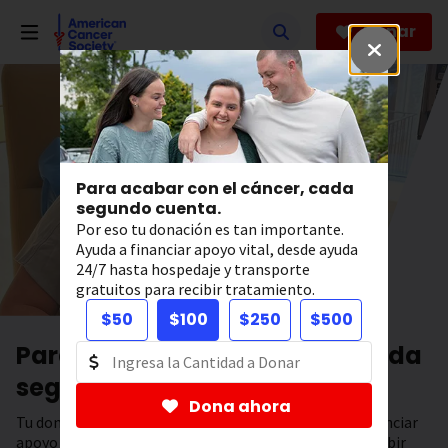
Saltar
hacia
Donar
el
contenido
principal
Para acabar con el cáncer, cada
segundo cuenta.
Por eso tu donación es tan importante.
Ayuda a financiar apoyo vital, desde ayuda
24/7 hasta hospedaje y transporte
gratuitos para recibir tratamiento.
$50
$100
$250
$500
Para acabar con el cáncer, cada
segundo cuenta.
Dona ahora
Tu donación tiene el poder de salvar vidas. Ayuda a financiar
apoyo 24/7, hospedaje y transporte gratuitos para recibir