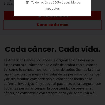
Tu donación es 100% deducible de
tratamiento.
impuestos.
Dona ahora
Dona cada mes
Cada cáncer. Cada vida.
La American Cancer Society es la organización líder en la
lucha contra el cáncer con la visión de acabar con el cáncer
tal como lo conocemos, por el bien de todos. Somos la única
organización que mejora las vidas de las personas con cáncer
y de sus familias combatiendo el cáncer por medio de la
defensa, investigación y apoyo al paciente, para asegurar que
todas las personas tengan la oportunidad de prevenir el
cáncer, de combatirlo con tratamiento y de sobrevivir a él.