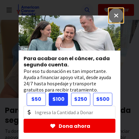
Saltar
hacia
Donar
el
contenido
principal
Para acabar con el cáncer, cada
segundo cuenta.
Por eso tu donación es tan importante.
Ayuda a financiar apoyo vital, desde ayuda
24/7 hasta hospedaje y transporte
gratuitos para recibir tratamiento.
$50
$100
$250
$500
Para acabar con el cáncer, cada
segundo cuenta.
Dona ahora
Tu donación tiene el poder de salvar vidas. Ayuda a financiar
apoyo 24/7, hospedaje y transporte gratuitos para recibir