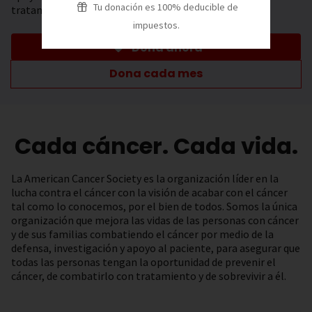
Tu donación es 100% deducible de
tratamiento.
impuestos.
Dona ahora
Dona cada mes
Cada cáncer. Cada vida.
La American Cancer Society es la organización líder en la
lucha contra el cáncer con la visión de acabar con el cáncer
tal como lo conocemos, por el bien de todos. Somos la única
organización que mejora las vidas de las personas con cáncer
y de sus familias combatiendo el cáncer por medio de la
defensa, investigación y apoyo al paciente, para asegurar que
todas las personas tengan la oportunidad de prevenir el
cáncer, de combatirlo con tratamiento y de sobrevivir a él.