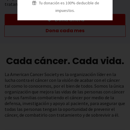
Tu donación es 100% deducible de
tratamiento.
impuestos.
Dona ahora
Dona cada mes
Cada cáncer. Cada vida.
La American Cancer Society es la organización líder en la
lucha contra el cáncer con la visión de acabar con el cáncer
tal como lo conocemos, por el bien de todos. Somos la única
organización que mejora las vidas de las personas con cáncer
y de sus familias combatiendo el cáncer por medio de la
defensa, investigación y apoyo al paciente, para asegurar que
todas las personas tengan la oportunidad de prevenir el
cáncer, de combatirlo con tratamiento y de sobrevivir a él.