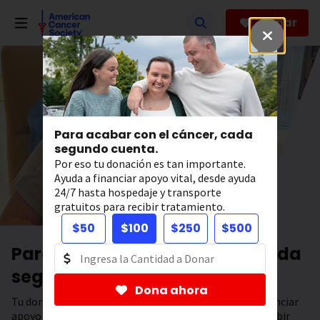
Saltar
hacia
Donar
el
contenido
principal
Para acabar con el cáncer, cada
segundo cuenta.
Por eso tu donación es tan importante.
Ayuda a financiar apoyo vital, desde ayuda
24/7 hasta hospedaje y transporte
gratuitos para recibir tratamiento.
$50
$100
$250
$500
Para acabar con el cáncer, cada
segundo cuenta.
Dona ahora
Tu donación tiene el poder de salvar vidas. Ayuda a financiar
apoyo 24/7, hospedaje y transporte gratuitos para recibir