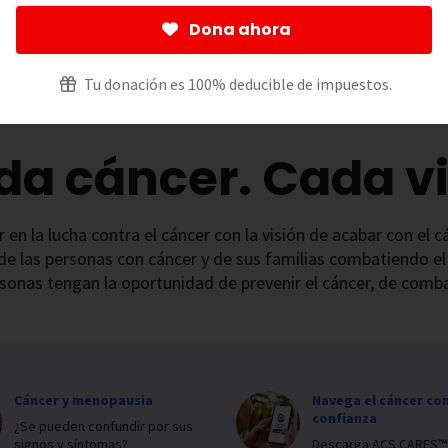
Dona ahora
Tu donación es 100% deducible de impuestos.
da cáncer. Cada vi
 en la lucha contra el cáncer con la visión de acabar con el
de las personas con cáncer y de sus familias combatiendo el
sonas tengan la oportunidad de prevenir el cáncer, de combat
Cáncer y menopausia
Navega el cáncer co
confianza
¿Se pueden confundir por sus
signos y síntomas?
Descarga ACS CARES™