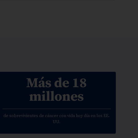
Más de 18
millones
de sobrevivientes de cáncer con vida hoy día en los EE.
UU.