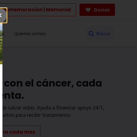
Conmemoración | Memorial
Donar
Buscar
es
Quiénes somos
 con el cáncer, cada
enta.
de salvar vidas. Ayuda a financiar apoyo 24/7,
tuitos para recibir tratamiento.
ona cada mes