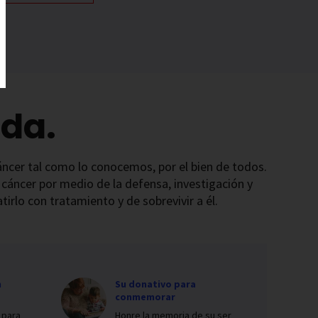
da.
 cáncer tal como lo conocemos, por el bien de todos.
 cáncer por medio de la defensa, investigación y
irlo con tratamiento y de sobrevivir a él.
n
Su donativo para
conmemorar
 para
Honre la memoria de su ser