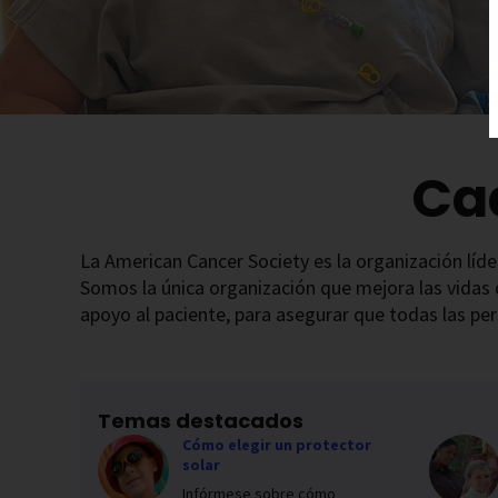
Ca
La American Cancer Society es la organización líder
Somos la única organización que mejora las vidas 
apoyo al paciente, para asegurar que todas las per
Temas destacados
Cómo elegir un protector
solar
Infórmese sobre cómo