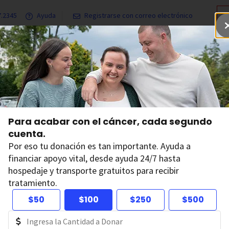
7.2345
Ayuda
Registrarse con correo electrónico
Programas y servicios
Contribuya
Nuestras investigacion
Para acabar con el cáncer, cada segundo
cuenta.
Para acabar
Por eso tu donación es tan importante. Ayuda a
segundo cu
financiar apoyo vital, desde ayuda 24/7 hasta
hospedaje y transporte gratuitos para recibir
Tu donación tiene el poder 
tratamiento.
hospedaje y transporte gra
$50
$100
$250
$500
D
Dona ahora