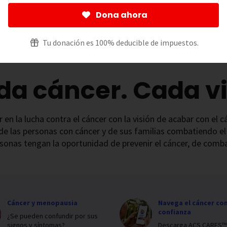
Dona ahora
Tu donación es 100% deducible de impuestos.
da cáncer. Cada vi
 en la lucha contra el cáncer con la visión de acabar con el
de las personas con cáncer y de sus familias combatiendo el
sonas tengan la oportunidad de prevenir el cáncer, de combat
Cáncer y menopausia
Navega el cáncer co
confianza
¿Se pueden confundir por sus
signos y síntomas?
Descarga ACS CARES™