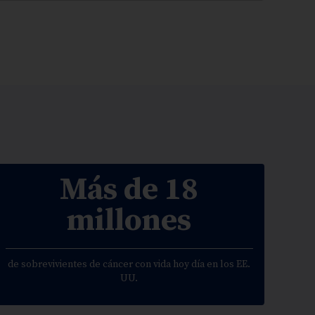
Más de 18
millones
de sobrevivientes de cáncer con vida hoy día en los EE.
UU.