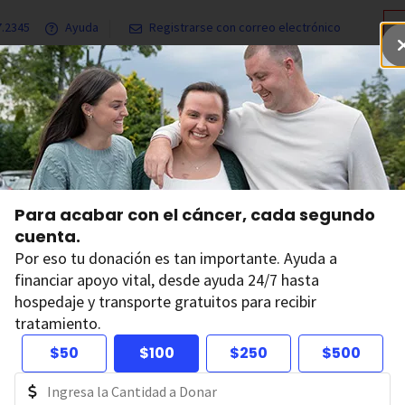
7.2345
Ayuda
Registrarse con correo electrónico
Programas y servicios
Contribuya
Nuestras investigacion
Para acabar con el cáncer, cada segundo
cuenta.
Para acabar
Por eso tu donación es tan importante. Ayuda a
segundo cu
financiar apoyo vital, desde ayuda 24/7 hasta
hospedaje y transporte gratuitos para recibir
Tu donación tiene el poder 
tratamiento.
hospedaje y transporte gra
$50
$100
$250
$500
D
Dona ahora