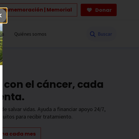
Conmemoración | Memorial
Donar
Buscar
es
Quiénes somos
 con el cáncer, cada
enta.
de salvar vidas. Ayuda a financiar apoyo 24/7,
tuitos para recibir tratamiento.
ona cada mes