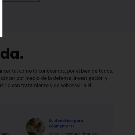
da.
 cáncer tal como lo conocemos, por el bien de todos.
 cáncer por medio de la defensa, investigación y
irlo con tratamiento y de sobrevivir a él.
n
Su donativo para
conmemorar
 para
Honre la memoria de su ser