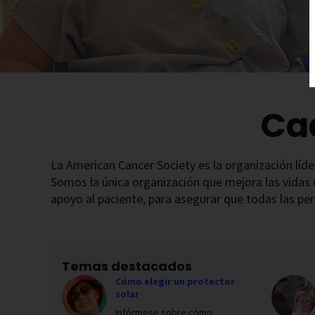
Ca
La American Cancer Society es la organización líder
Somos la única organización que mejora las vidas 
apoyo al paciente, para asegurar que todas las per
Temas destacados
Cómo elegir un protector
solar
Infórmese sobre cómo