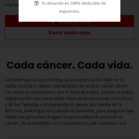
Tu donación es 100% deducible de
tratamiento.
impuestos.
Dona ahora
Dona cada mes
Cada cáncer. Cada vida.
La American Cancer Society es la organización líder en la
lucha contra el cáncer con la visión de acabar con el cáncer
tal como lo conocemos, por el bien de todos. Somos la única
organización que mejora las vidas de las personas con cáncer
y de sus familias combatiendo el cáncer por medio de la
defensa, investigación y apoyo al paciente, para asegurar que
todas las personas tengan la oportunidad de prevenir el
cáncer, de combatirlo con tratamiento y de sobrevivir a él.