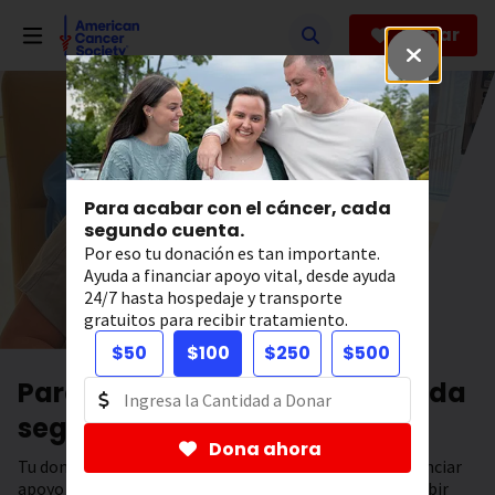
Saltar
hacia
Donar
el
contenido
principal
Para acabar con el cáncer, cada
segundo cuenta.
Por eso tu donación es tan importante.
Ayuda a financiar apoyo vital, desde ayuda
24/7 hasta hospedaje y transporte
gratuitos para recibir tratamiento.
$50
$100
$250
$500
Para acabar con el cáncer, cada
segundo cuenta.
Dona ahora
Tu donación tiene el poder de salvar vidas. Ayuda a financiar
apoyo 24/7, hospedaje y transporte gratuitos para recibir