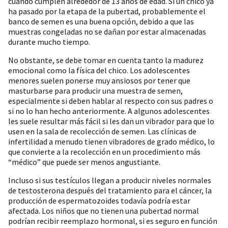
cuando cumplen alrededor de 13 años de edad. Si un chico ya
ha pasado por la etapa de la pubertad, probablemente el
banco de semen es una buena opción, debido a que las
muestras congeladas no se dañan por estar almacenadas
durante mucho tiempo.
No obstante, se debe tomar en cuenta tanto la madurez
emocional como la física del chico. Los adolescentes
menores suelen ponerse muy ansiosos por tener que
masturbarse para producir una muestra de semen,
especialmente si deben hablar al respecto con sus padres o
si no lo han hecho anteriormente. A algunos adolescentes
les suele resultar más fácil si les dan un vibrador para que lo
usen en la sala de recolección de semen. Las clínicas de
infertilidad a menudo tienen vibradores de grado médico, lo
que convierte a la recolección en un procedimiento más
“médico” que puede ser menos angustiante.
Incluso si sus testículos llegan a producir niveles normales
de testosterona después del tratamiento para el cáncer, la
producción de espermatozoides todavía podría estar
afectada. Los niños que no tienen una pubertad normal
podrían recibir reemplazo hormonal, si es seguro en función