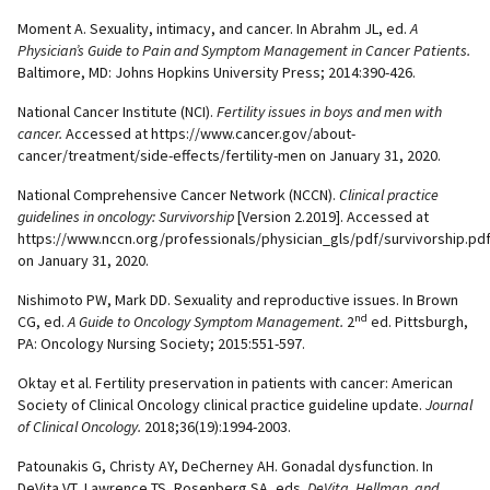
Moment A. Sexuality, intimacy, and cancer. In Abrahm JL, ed.
A
Physician’s Guide to Pain and Symptom Management in Cancer Patients.
Baltimore, MD: Johns Hopkins University Press; 2014:390-426.
National Cancer Institute (NCI).
Fertility issues in boys and men with
cancer.
Accessed at https://www.cancer.gov/about-
cancer/treatment/side-effects/fertility-men on January 31, 2020.
National Comprehensive Cancer Network (NCCN).
Clinical practice
guidelines in oncology: Survivorship
[Version 2.2019]. Accessed at
https://www.nccn.org/professionals/physician_gls/pdf/survivorship.pd
on January 31, 2020.
Nishimoto PW, Mark DD. Sexuality and reproductive issues. In Brown
nd
CG, ed.
A Guide to Oncology Symptom Management.
2
ed. Pittsburgh,
PA: Oncology Nursing Society; 2015:551-597.
Oktay et al. Fertility preservation in patients with cancer: American
Society of Clinical Oncology clinical practice guideline update.
Journal
of Clinical Oncology.
2018;36(19):1994-2003.
Patounakis G, Christy AY, DeCherney AH. Gonadal dysfunction. In
DeVita VT, Lawrence TS, Rosenberg SA, eds.
DeVita, Hellman, and