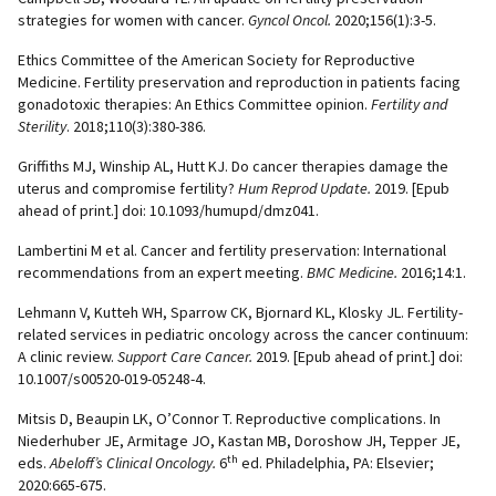
strategies for women with cancer.
Gyncol Oncol.
2020;156(1):3-5.
Ethics Committee of the American Society for Reproductive
Medicine. Fertility preservation and reproduction in patients facing
gonadotoxic therapies: An Ethics Committee opinion.
Fertility and
Sterility
. 2018;110(3):380-386.
Griffiths MJ, Winship AL, Hutt KJ. Do cancer therapies damage the
uterus and compromise fertility?
Hum Reprod Update.
2019. [Epub
ahead of print.] doi: 10.1093/humupd/dmz041.
Lambertini M et al. Cancer and fertility preservation: International
recommendations from an expert meeting.
BMC Medicine.
2016;14:1.
Lehmann V, Kutteh WH, Sparrow CK, Bjornard KL, Klosky JL. Fertility-
related services in pediatric oncology across the cancer continuum:
A clinic review.
Support Care Cancer.
2019. [Epub ahead of print.] doi:
10.1007/s00520-019-05248-4.
Mitsis D, Beaupin LK, O’Connor T. Reproductive complications. In
Niederhuber JE, Armitage JO, Kastan MB, Doroshow JH, Tepper JE,
th
eds.
Abeloff’s Clinical Oncology.
6
ed. Philadelphia, PA: Elsevier;
2020:665-675.