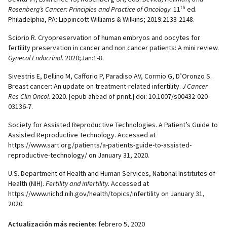
th
Rosenberg’s Cancer: Principles and Practice of Oncology
. 11
ed.
Philadelphia, PA: Lippincott Williams & Wilkins; 2019:2133-2148.
Sciorio R. Cryopreservation of human embryos and oocytes for
fertility preservation in cancer and non cancer patients: A mini review.
Gynecol Endocrinol.
2020;Jan:1-8.
Sivestris E, Dellino M, Cafforio P, Paradiso AV, Cormio G, D’Oronzo S.
Breast cancer: An update on treatment-related infertility.
J Cancer
Res Clin Oncol.
2020. [epub ahead of print.] doi: 10.1007/s00432-020-
03136-7.
Society for Assisted Reproductive Technologies. A Patient’s Guide to
Assisted Reproductive Technology. Accessed at
https://www.sart.org/patients/a-patients-guide-to-assisted-
reproductive-technology/ on January 31, 2020.
U.S. Department of Health and Human Services, National Institutes of
Health (NIH).
Fertility and infertility.
Accessed at
https://www.nichd.nih.gov/health/topics/infertility on January 31,
2020.
Actualización más reciente:
febrero 5, 2020