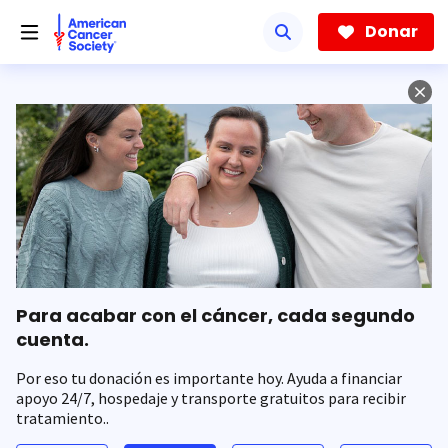
Saltar
hacia
Donar
el
contenido
principal
Para acabar con el cáncer, cada segundo
cuenta.
Por eso tu donación es importante hoy. Ayuda a financiar
apoyo 24/7, hospedaje y transporte gratuitos para recibir
tratamiento..