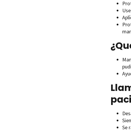
Prot
Use
Apl
Prot
mang
¿Qué
Man
pud
Ayu
Llam
pac
Des
Sie
Se r