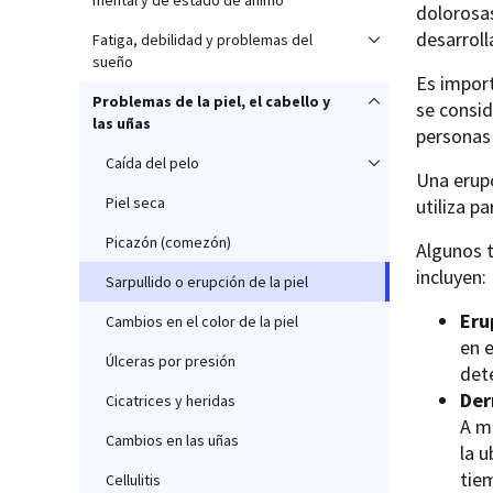
mental y de estado de ánimo
dolorosas
desarroll
Fatiga, debilidad y problemas del
sueño
Es import
Problemas de la piel, el cabello y
se consid
las uñas
personas 
Caída del pelo
Una erup
Piel seca
utiliza p
Picazón (comezón)
Algunos 
incluyen:
Sarpullido o erupción de la piel
Eru
Cambios en el color de la piel
en e
Úlceras por presión
det
Der
Cicatrices y heridas
A m
Cambios en las uñas
la u
tie
Cellulitis