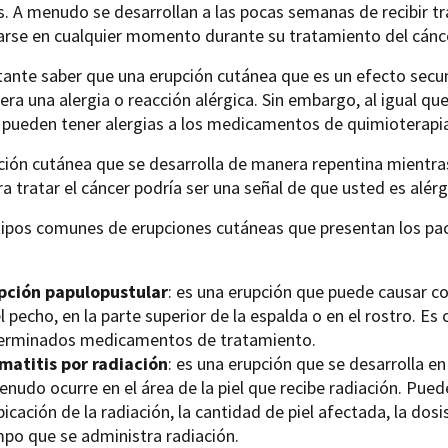
. A menudo se desarrollan a las pocas semanas de recibir t
arse en cualquier momento durante su tratamiento del cánc
ante saber que una erupción cutánea que es un efecto secun
era una alergia o reacción alérgica. Sin embargo, al igual q
pueden tener alergias a los medicamentos de quimioterapia,
ción cutánea que se desarrolla de manera repentina mientr
ara tratar el cáncer podría ser una señal de que usted es al
tipos comunes de erupciones cutáneas que presentan los pac
pción papulopustular
: es una erupción que puede causar c
l pecho, en la parte superior de la espalda o en el rostro. E
erminados medicamentos de tratamiento.
matitis por radiación
: es una erupción que se desarrolla en
enudo ocurre en el área de la piel que recibe radiación. Pue
bicación de la radiación, la cantidad de piel afectada, la dosi
mpo que se administra radiación.