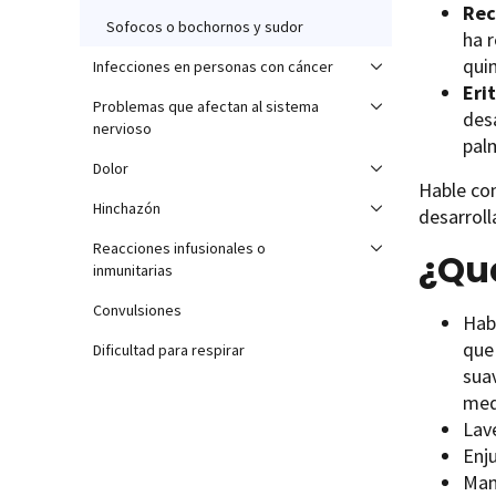
Rec
Sofocos o bochornos y sudor
ha 
quim
Infecciones en personas con cáncer
Eri
Problemas que afectan al sistema
des
nervioso
palm
Dolor
Hable con
Hinchazón
desarroll
Reacciones infusionales o
¿Qué
inmunitarias
Convulsiones
Hab
que
Dificultad para respirar
sua
med
Lave
Enj
Man