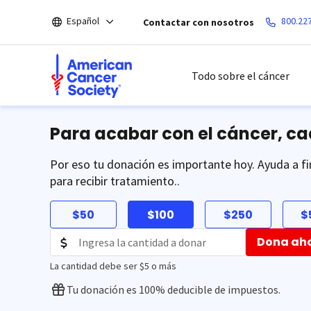
Saltar
Español
800.22
Contactar con nosotros
hacia
el
contenido
principal
Todo sobre el cáncer
Para acabar con el cáncer, c
Por eso tu donación es importante hoy. Ayuda a fi
para recibir tratamiento..
$50
$100
$250
$
Dona ah
La cantidad debe ser $5 o más
Tu donación es 100% deducible de impuestos.