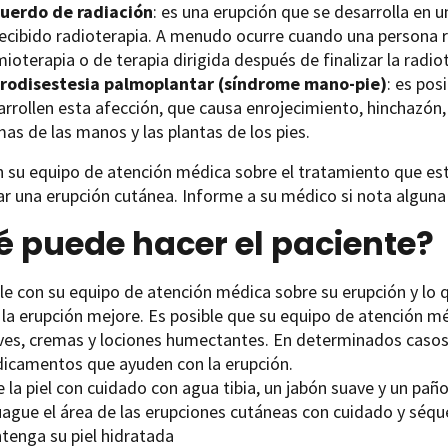
uerdo de radiación
: es una erupción que se desarrolla en 
recibido radioterapia. A menudo ocurre cuando una persona
ioterapia o de terapia dirigida después de finalizar la radio
trodisestesia palmoplantar (síndrome mano-pie)
: es po
arrollen esta afección, que causa enrojecimiento, hinchazón,
as de las manos y las plantas de los pies.
 su equipo de atención médica sobre el tratamiento que está
ar una erupción cutánea. Informe a su médico si nota alguna
 puede hacer el paciente?
le con su equipo de atención médica sobre su erupción y lo 
 la erupción mejore. Es posible que su equipo de atención m
ves, cremas y lociones humectantes. En determinados casos
icamentos que ayuden con la erupción.
 la piel con cuidado con agua tibia, un jabón suave y un pañ
uague el área de las erupciones cutáneas con cuidado y séque
tenga su piel hidratada