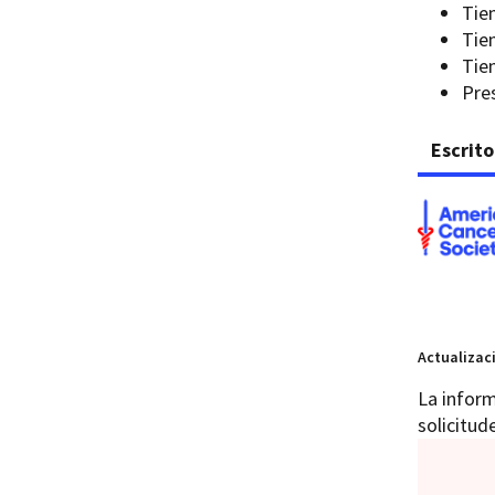
Tie
Tien
Tien
Pres
Escrito
Actualizac
La inform
solicitud