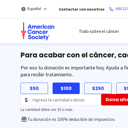
Saltar
Español
800.22
Contactar con nosotros
hacia
el
contenido
principal
Todo sobre el cáncer
Para acabar con el cáncer, c
Por eso tu donación es importante hoy. Ayuda a fi
para recibir tratamiento..
$50
$100
$250
$
Dona ah
La cantidad debe ser $5 o más
Tu donación es 100% deducible de impuestos.