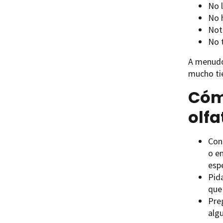
No l
No 
Not
No 
A menudo,
mucho ti
Cómo
olfa
Con
o en
espe
Pid
que
Pre
alg