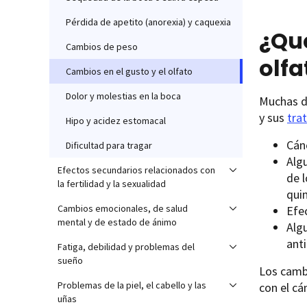
Pérdida de apetito (anorexia) y caquexia
¿Qué
Cambios de peso
olfa
Cambios en el gusto y el olfato
Dolor y molestias en la boca
Muchas de
y sus
tra
Hipo y acidez estomacal
Cánc
Dificultad para tragar
Algu
Efectos secundarios relacionados con
de l
la fertilidad y la sexualidad
quim
Cambios emocionales, de salud
Efe
mental y de estado de ánimo
Alg
anti
Fatiga, debilidad y problemas del
sueño
Los cambi
Problemas de la piel, el cabello y las
con el cá
uñas