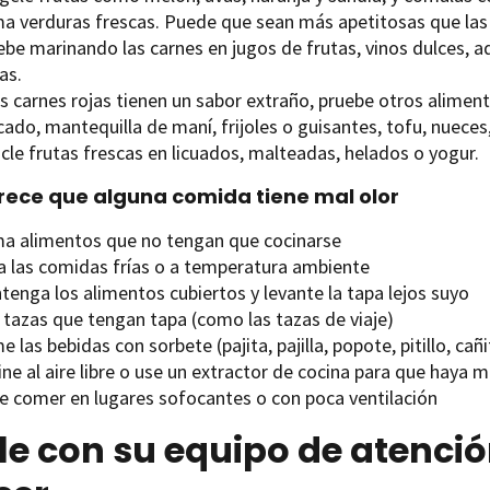
a verduras frescas. Puede que sean más apetitosas que las
ebe marinando las carnes en jugos de frutas, vinos dulces, a
as.
as carnes rojas tienen un sabor extraño, pruebe otros alimen
ado, mantequilla de maní, frijoles o guisantes, tofu, nueces
cle frutas frescas en licuados, malteadas, helados o yogur.
arece que alguna comida tiene mal olor
a alimentos que no tengan que cocinarse
va las comidas frías o a temperatura ambiente
tenga los alimentos cubiertos y levante la tapa lejos suyo
 tazas que tengan tapa (como las tazas de viaje)
 las bebidas con sorbete (pajita, pajilla, popote, pitillo, cañ
ine al aire libre o use un extractor de cocina para que haya
te comer en lugares sofocantes o con poca ventilación
e con su equipo de atenció