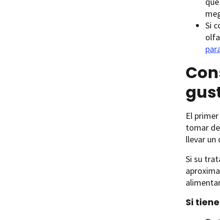
que
meg
Si 
olf
par
Cons
gust
El primer
tomar dec
llevar un
Si su tra
aproximad
alimentar
Si tien