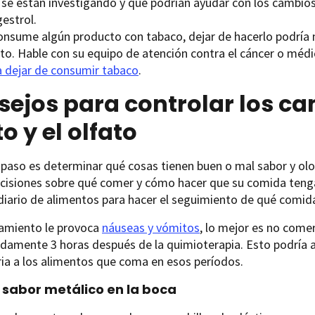
 se están investigando y que podrían ayudar con los cambios
estrol.
consume algún producto con tabaco, dejar de hacerlo podría 
ato. Hable con su equipo de atención contra el cáncer o méd
a dejar de consumir tabaco
.
ejos para controlar los ca
o y el olfato
 paso es determinar qué cosas tienen buen o mal sabor y olo
isiones sobre qué comer y cómo hacer que su comida tenga m
 diario de alimentos para hacer el seguimiento de qué comida
tamiento le provoca
náuseas y vómitos
, lo mejor es no comer
amente 3 horas después de la quimioterapia. Esto podría ay
ia a los alimentos que coma en esos períodos.
e sabor metálico en la boca