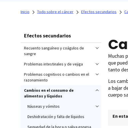
Inicio
Todo sobre el cáncer
Efectos secundarios
Ca
Efectos secundarios
Ca
Recuento sanguíneo y coágulos de
sangre
Muchas pe
que puede
Problemas intestinales y de vejiga
tanto des
Problemas cognitivos o cambios en el
razonamiento
Los cambi
a bajar d
Cambios en el consumo de
cuerpo sa
alimentos y líquidos
Náuseas y vómitos
En esta
Deshidratación y falta de líquidos
Sequedad de la boca o saliva espesa