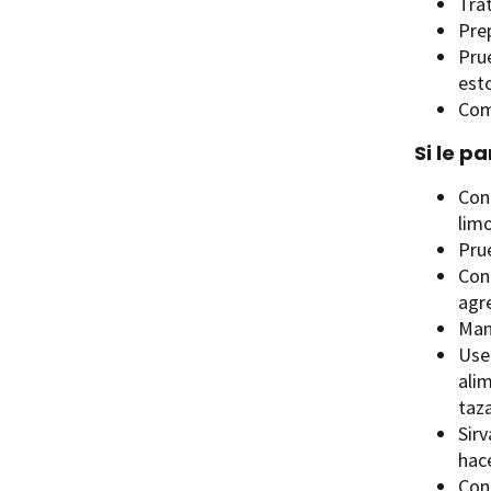
Trat
Prep
Pru
est
Com
Si le p
Con
limo
Pru
Con
agre
Mant
Use
ali
taza
Sir
hace
Con