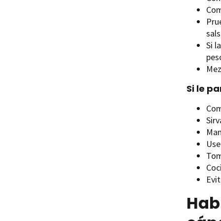
Com
Pru
sals
Si l
pesc
Mez
Si le p
Com
Sir
Man
Use
Tome
Coc
Evi
Habl