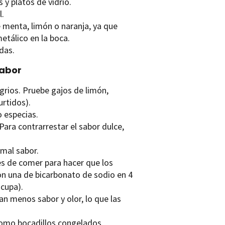
 y platos de vidrio.
l.
menta, limón o naranja, ya que
tálico en la boca.
das.
sabor
grios. Pruebe gajos de limón,
urtidos).
 especias.
ara contrarrestar el sabor dulce,
 mal sabor.
es de comer para hacer que los
on una de bicarbonato de sodio en 4
scupa).
n menos sabor y olor, lo que las
como bocadillos congelados.