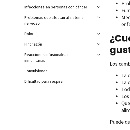
Pro
Infecciones en personas con cáncer
Fum
Med
Problemas que afectan al sistema
nervioso
enfe
Dolor
¿Cuá
Hinchazón
gust
Reacciones infusionales o
inmunitarias
Los camb
Convulsiones
La 
Dificultad para respirar
La 
Tod
Los
Que
alim
Puede que