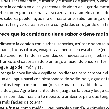
e de usar tenedores, cucharas y cuchillos de plástico, y vasos
are la comida en ollas y sartenes de vidrio en lugar de meta
ebe comer goma de mascar sin azúcar o caramelos duros de 
os sabores pueden ayudar a enmascarar el sabor amargo o me
a frutas y verduras frescas o congeladas en lugar de enlata
arece que la comida no tiene sabor o tiene mal 
dimente la comida con hierbas, especias, azúcar o sabores a
nada, frutas cítricas, vinagre y alimentos en escabeche (enc
ebe condimentando las comidas con nuevas salsas, hierbas o
trarreste el sabor salado o amargo añadiendo endulzantes. P
gue jugo de limón y sal.
enga la boca limpia y cepíllese los dientes para combatir el
 un enjuague bucal con bicarbonato de sodio, sal y agua ant
mentos tengan mejor sabor (mezcle una cucharadita de sal c
s de agua. Agite bien antes de enjuagarse la boca y luego e
va las comidas frías o a temperatura ambiente para que tenga
 más fáciles de tolerar.
gele frutas como melón, uvas, naranja y sandía, y cómalas 