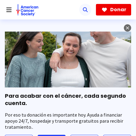
Saltar
hacia
Donar
el
contenido
principal
Para acabar con el cáncer, cada segundo
cuenta.
Por eso tu donación es importante hoy. Ayuda a financiar
apoyo 24/7, hospedaje y transporte gratuitos para recibir
tratamiento..