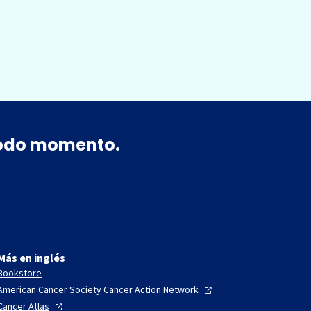
 todo momento.
Más en inglés
Bookstore
American Cancer Society Cancer Action
Network
Cancer
Atlas