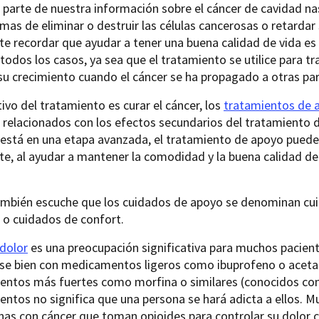
parte de nuestra información sobre el cáncer de cavidad na
mas de eliminar o destruir las células cancerosas o retardar
e recordar que ayudar a tener una buena calidad de vida es 
 todos los casos, ya sea que el tratamiento se utilice para tr
su crecimiento cuando el cáncer se ha propagado a otras par
etivo del tratamiento es curar el cáncer, los
tratamientos de 
relacionados con los efectos secundarios del tratamiento de
r está en una etapa avanzada, el tratamiento de apoyo pued
e, al ayudar a mantener la comodidad y la buena calidad de
ambién escuche que los cuidados de apoyo se denominan cui
 o cuidados de confort.
dolor
es una preocupación significativa para muchos pacient
rse bien con medicamentos ligeros como ibuprofeno o acetam
ntos más fuertes como morfina o similares (conocidos c
ntos no significa que una persona se hará adicta a ellos.
nas con cáncer que toman opioides para controlar su dolor 