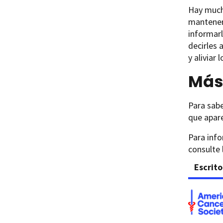
Hay mucha
mantener 
informarl
decirles 
y aliviar
Más 
Para sabe
que apare
Para info
consulte 
Escrito