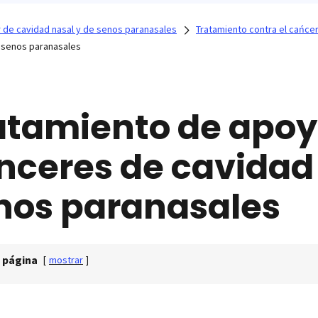
 de cavidad nasal y de senos paranasales
Tratamiento contra el cańce
e senos paranasales
atamiento de apoy
nceres de cavidad 
nos paranasales
 página
[
mostrar
]