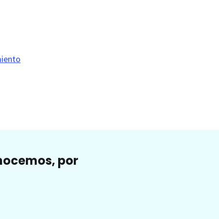
miento
onocemos, por