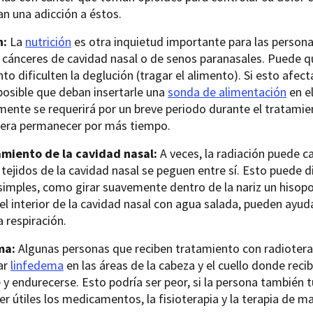
an una adicción a éstos.
n:
La
nutrición
es otra inquietud importante para las persona
 cánceres de cavidad nasal o de senos paranasales. Puede q
to dificulten la deglución (tragar el alimento). Si esto afe
posible que deban insertarle una
sonda de alimentación
en e
ente se requerirá por un breve periodo durante el tratamie
iera permanecer por más tiempo.
miento de la cavidad nasal:
A veces, la radiación puede c
 tejidos de la cavidad nasal se peguen entre sí. Esto puede di
simples, como girar suavemente dentro de la nariz un hisopo
el interior de la cavidad nasal con agua salada, pueden ayuda
la respiración.
ma:
Algunas personas que reciben tratamiento con radioterap
ar
linfedema
en las áreas de la cabeza y el cuello donde reci
 y endurecerse. Esto podría ser peor, si la persona también t
er útiles los medicamentos, la fisioterapia y la terapia de m