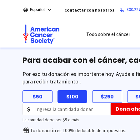
Saltar
Español
800.22
Contactar con nosotros
hacia
el
contenido
principal
Todo sobre el cáncer
Para acabar con el cáncer, c
Por eso tu donación es importante hoy. Ayuda a fi
para recibir tratamiento..
$50
$100
$250
$
Dona ah
La cantidad debe ser $5 o más
Tu donación es 100% deducible de impuestos.