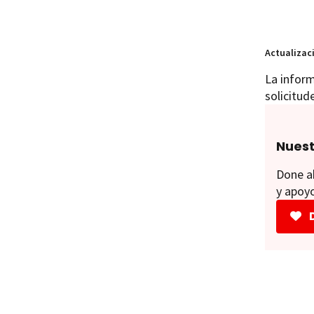
Actualizac
La inform
solicitud
Nuest
Done ah
y apoyo