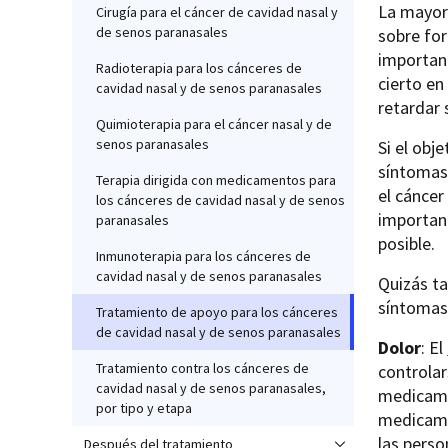
La mayor 
Cirugía para el cáncer de cavidad nasal y
de senos paranasales
sobre for
important
Radioterapia para los cánceres de
cierto en
cavidad nasal y de senos paranasales
retardar 
Quimioterapia para el cáncer nasal y de
senos paranasales
Si el obj
síntomas 
Terapia dirigida con medicamentos para
el cánce
los cánceres de cavidad nasal y de senos
important
paranasales
posible.
Inmunoterapia para los cánceres de
cavidad nasal y de senos paranasales
Quizás t
síntomas
Tratamiento de apoyo para los cánceres
de cavidad nasal y de senos paranasales
Dolor
: El
Tratamiento contra los cánceres de
controla
cavidad nasal y de senos paranasales,
medicame
por tipo y etapa
medicame
las perso
Después del tratamiento