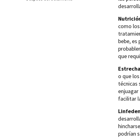
desarroll
Nutrició
como los
tratamien
bebe, es 
probablem
que requ
Estrecha
o que los
técnicas 
enjuagar 
facilitar 
Linfede
desarroll
hincharse
podrían s