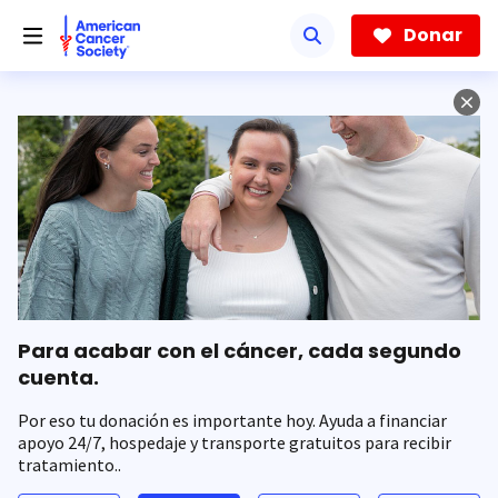
Saltar
hacia
Donar
el
contenido
principal
Para acabar con el cáncer, cada segundo
cuenta.
Por eso tu donación es importante hoy. Ayuda a financiar
apoyo 24/7, hospedaje y transporte gratuitos para recibir
tratamiento..