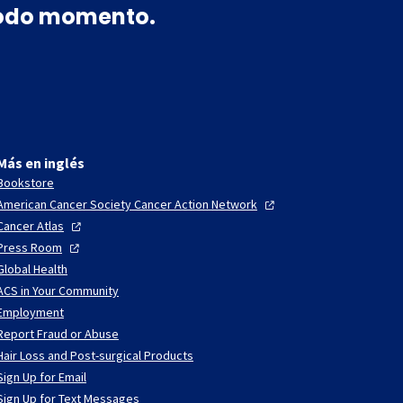
 todo momento.
Más en inglés
Bookstore
American Cancer Society Cancer Action
Network
Cancer
Atlas
Press
Room
Global Health
ACS in Your Community
Employment
Report Fraud or Abuse
Hair Loss and Post-surgical Products
Sign Up for Email
Sign Up for Text Messages