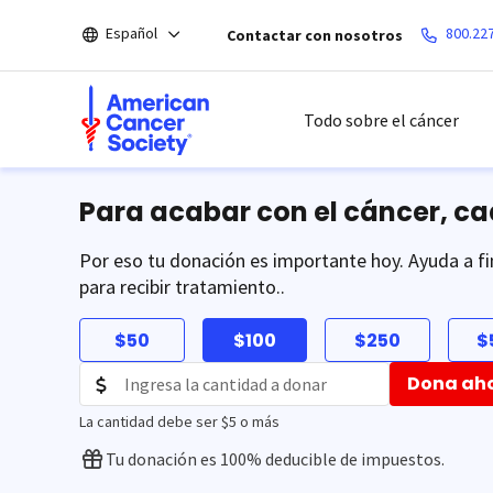
Saltar
Español
800.22
Contactar con nosotros
hacia
el
contenido
principal
Todo sobre el cáncer
Para acabar con el cáncer, c
Por eso tu donación es importante hoy. Ayuda a fi
para recibir tratamiento..
$50
$100
$250
$
Dona ah
La cantidad debe ser $5 o más
Tu donación es 100% deducible de impuestos.