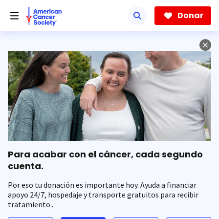
Saltar
hacia
Donar
el
contenido
principal
Para acabar con el cáncer, cada segundo
cuenta.
Por eso tu donación es importante hoy. Ayuda a financiar
apoyo 24/7, hospedaje y transporte gratuitos para recibir
tratamiento..