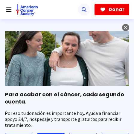
Saltar
hacia
Donar
el
contenido
principal
Para acabar con el cáncer, cada segundo
cuenta.
Por eso tu donación es importante hoy. Ayuda a financiar
apoyo 24/7, hospedaje y transporte gratuitos para recibir
tratamiento..