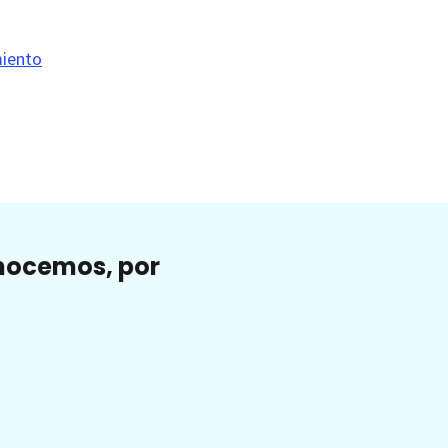
miento
onocemos, por