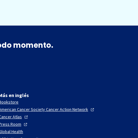
 todo momento.
Más en inglés
Bookstore
American Cancer Society Cancer Action
Network
Cancer
Atlas
Press
Room
Global Health