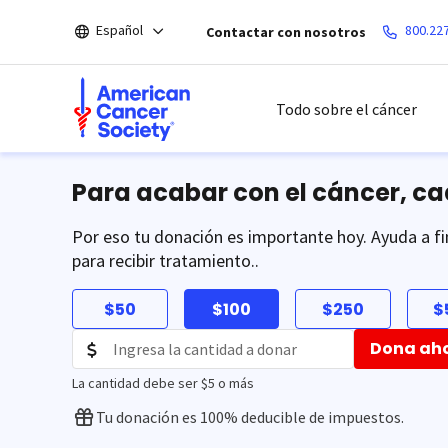
Saltar
Español
800.22
Contactar con nosotros
hacia
el
contenido
principal
Todo sobre el cáncer
Para acabar con el cáncer, c
Por eso tu donación es importante hoy. Ayuda a fi
para recibir tratamiento..
$50
$100
$250
$
Dona ah
La cantidad debe ser $5 o más
Tu donación es 100% deducible de impuestos.