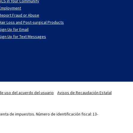
ACS in Your Community
Employment
Report Fraud or Abuse
Hair Loss and Post-surgical Products
Sign Up for Email
Sign Up for Text Messages
de uso del acuerdo del usuario
Avisos de Recaudación Estatal
enta de impuestos. Número de identificación fiscal: 13-