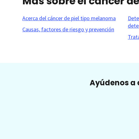
Más sobre el cáncer d
Acerca del cáncer de piel tipo melanoma
Dete
dete
Causas, factores de riesgo y prevención
Trat
Ayúdenos a a